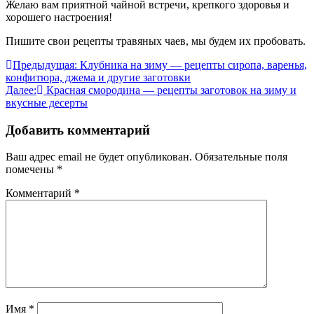
Желаю вам приятной чайной встречи, крепкого здоровья и
хорошего настроения!
Пишите свои рецепты травяных чаев, мы будем их пробовать.
Навигация
Предыдущая:
Клубника на зиму — рецепты сиропа, варенья,
конфитюра, джема и другие заготовки
по
Далее:
Красная смородина — рецепты заготовок на зиму и
записям
вкусные десерты
Добавить комментарий
Ваш адрес email не будет опубликован.
Обязательные поля
помечены
*
Комментарий
*
Имя
*