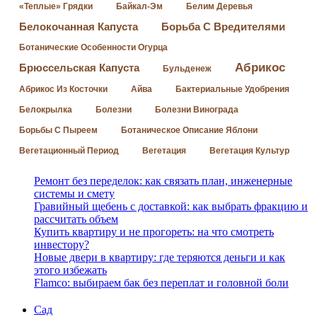
«Теплые» Грядки
Байкал-Эм
Белим Деревья
Белокочанная Капуста
Борьба С Вредителями
Ботанические Особенности Огурца
Абрикос
Брюссельская Капуста
Бульденеж
Абрикос Из Косточки
Айва
Бактериальные Удобрения
Белокрылка
Болезни
Болезни Винограда
Борьбы С Пыреем
Ботаническое Описание Яблони
Вегетационный Период
Вегетация
Вегетация Культур
Ремонт без переделок: как связать план, инженерные
системы и смету
Гравийный щебень с доставкой: как выбрать фракцию и
рассчитать объем
Купить квартиру и не прогореть: на что смотреть
инвестору?
Новые двери в квартиру: где теряются деньги и как
этого избежать
Flamco: выбираем бак без переплат и головной боли
Сад