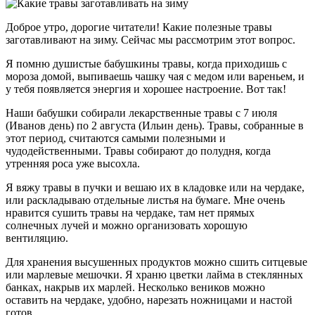
Доброе утро, дорогие читатели! Какие полезные травы
заготавливают на зиму. Сейчас мы рассмотрим этот вопрос.
Я помню душистые бабушкины травы, когда приходишь с
мороза домой, выпиваешь чашку чая с медом или вареньем, и
у тебя появляется энергия и хорошее настроение. Вот так!
Наши бабушки собирали лекарственные травы с 7 июля
(Иванов день) по 2 августа (Ильин день). Травы, собранные в
этот период, считаются самыми полезными и
чудодейственными. Травы собирают до полудня, когда
утренняя роса уже высохла.
Я вяжу травы в пучки и вешаю их в кладовке или на чердаке,
или раскладываю отдельные листья на бумаге. Мне очень
нравится сушить травы на чердаке, там нет прямых
солнечных лучей и можно организовать хорошую
вентиляцию.
Для хранения высушенных продуктов можно сшить ситцевые
или марлевые мешочки. Я храню цветки лайма в стеклянных
банках, накрыв их марлей. Несколько веников можно
оставить на чердаке, удобно, нарезать ножницами и настой
готов.