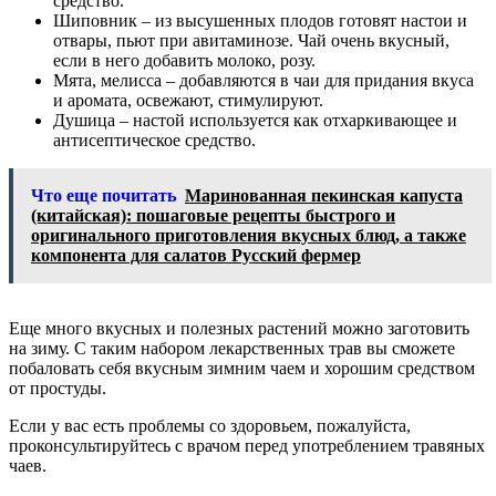
средство.
Шиповник – из высушенных плодов готовят настои и
отвары, пьют при авитаминозе. Чай очень вкусный,
если в него добавить молоко, розу.
Мята, мелисса – добавляются в чаи для придания вкуса
и аромата, освежают, стимулируют.
Душица – настой используется как отхаркивающее и
антисептическое средство.
Что еще почитать
Маринованная пекинская капуста
(китайская): пошаговые рецепты быстрого и
оригинального приготовления вкусных блюд, а также
компонента для салатов Русский фермер
Еще много вкусных и полезных растений можно заготовить
на зиму. С таким набором лекарственных трав вы сможете
побаловать себя вкусным зимним чаем и хорошим средством
от простуды.
Если у вас есть проблемы со здоровьем, пожалуйста,
проконсультируйтесь с врачом перед употреблением травяных
чаев.