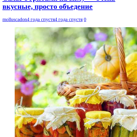
вкусные, просто объедение
molluscadon
4 года спустя
4 года спустя
0