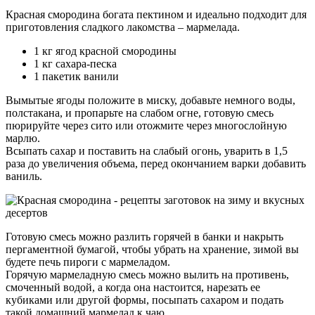
Красная смородина богата пектином и идеально подходит для
приготовления сладкого лакомства – мармелада.
1 кг ягод красной смородины
1 кг сахара-песка
1 пакетик ванили
Вымытые ягоды положите в миску, добавьте немного воды,
полстакана, и пропарьте на слабом огне, готовую смесь
пюрируйте через сито или отожмите через многослойную
марлю.
Всыпать сахар и поставить на слабый огонь, уварить в 1,5
раза до увеличения объема, перед окончанием варки добавить
ваниль.
Готовую смесь можно разлить горячей в банки и накрыть
пергаментной бумагой, чтобы убрать на хранение, зимой вы
будете печь пироги с мармеладом.
Горячую мармеладную смесь можно вылить на противень,
смоченный водой, а когда она настоится, нарезать ее
кубиками или другой формы, посыпать сахаром и подать
такой домашний мармелад к чаю.