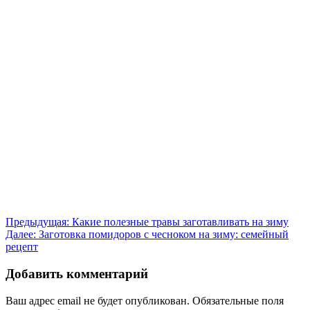
Навигация
Предыдущая:
Какие полезные травы заготавливать на зиму
Далее:
Заготовка помидоров с чесноком на зиму: семейный
по
рецепт
записям
Добавить комментарий
Ваш адрес email не будет опубликован.
Обязательные поля