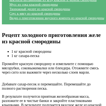
Коктейль витаминный из ягод красной и черной смородины
Мусс из сока красной смородины
Творожный десерт из красной смородины
Соус к мясу из красной смородины
Видео о приготовлении вкусного компота из красной смородины
Рецепт холодного приготовления желе
из красной смородины
1 кг красной смородины
1 кг сахара-песка
Промойте красную смородину и измельчите с помощью
мясорубки, соковыжималки или блендера. Отожмите смесь
через сито или выжмите через несколько слоев марли.
Добавьте сахар-песок и перемешайте. Перемешайте до
полного растворения песка.
В результате получится приятная желеобразная масса,
разложите ее в чистые банки и закройте пластиковыми
крышками. В результате получается вкусное желе из красной