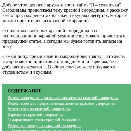
Доброе утро, дорогие друзья и гости сайта “Я – селяночка”!
Сегодня мы продолжаем тему красной смородины, я расскажу
вам о простых рецептах на зиму и вкусных десертах, которые
можно приготовить из красной смородины.
О полезных свойствах красной смородины и ее
использовании в народной медицине вы можете прочитать в
предыдущей статье, а сегодня мы будем готовить запасы на
зиму.
Самый популярный зимний смородиновый запас – это желе,
которое можно приготовить холодным или горячим, без
добавления желатина. В обоих случаях желе получается
студенистым и вкусным.
СОДЕРЖАНИЕ
Рецепт холодного приготовления желе из красной смородины
Рецепт горячего приготовления желе из красной смородины
Рецепт сока из красной смородины
Варенье из красной смородины
Замораживаем ягоды красной смородины
Рецепт мармелада из красной смородины