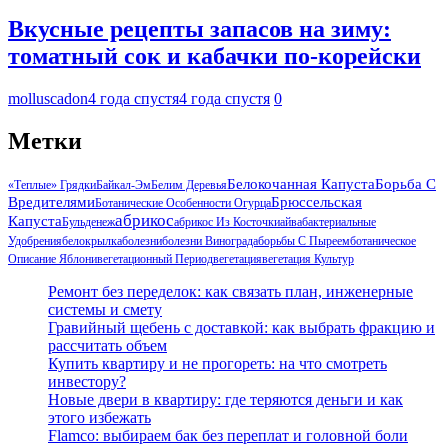
Вкусные рецепты запасов на зиму:
томатный сок и кабачки по-корейски
molluscadon
4 года спустя
4 года спустя
0
Метки
Белокочанная Капуста
Борьба С
«Теплые» Грядки
Байкал-Эм
Белим Деревья
Вредителями
Брюссельская
Ботанические Особенности Огурца
Абрикос
Капуста
Бульденеж
Абрикос Из Косточки
Айва
Бактериальные
Удобрения
Белокрылка
Болезни
Болезни Винограда
Борьбы С Пыреем
Ботаническое
Описание Яблони
Вегетационный Период
Вегетация
Вегетация Культур
Ремонт без переделок: как связать план, инженерные
системы и смету
Гравийный щебень с доставкой: как выбрать фракцию и
рассчитать объем
Купить квартиру и не прогореть: на что смотреть
инвестору?
Новые двери в квартиру: где теряются деньги и как
этого избежать
Flamco: выбираем бак без переплат и головной боли