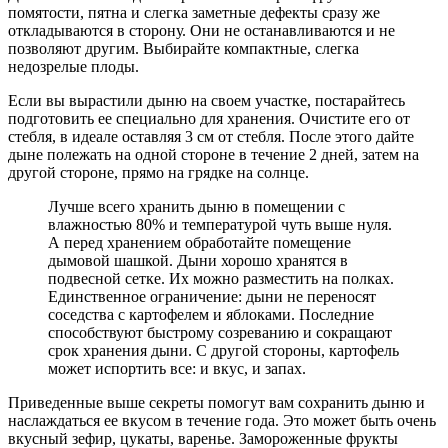
помятости, пятна и слегка заметные дефекты сразу же
откладываются в сторону. Они не останавливаются и не
позволяют другим. Выбирайте компактные, слегка
недозрелые плоды.
Если вы вырастили дыню на своем участке, постарайтесь
подготовить ее специально для хранения. Очистите его от
стебля, в идеале оставляя 3 см от стебля. После этого дайте
дыне полежать на одной стороне в течение 2 дней, затем на
другой стороне, прямо на грядке на солнце.
Лучше всего хранить дыню в помещении с
влажностью 80% и температурой чуть выше нуля.
А перед хранением обработайте помещение
дымовой шашкой. Дыни хорошо хранятся в
подвесной сетке. Их можно разместить на полках.
Единственное ограничение: дыни не переносят
соседства с картофелем и яблоками. Последние
способствуют быстрому созреванию и сокращают
срок хранения дыни. С другой стороны, картофель
может испортить все: и вкус, и запах.
Приведенные выше секреты помогут вам сохранить дыню и
наслаждаться ее вкусом в течение года. Это может быть очень
вкусный зефир, цукаты, варенье. Замороженные фрукты