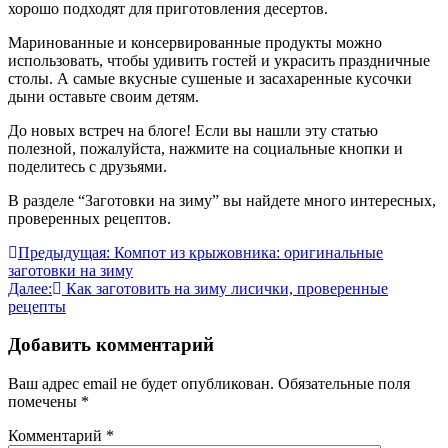
хорошо подходят для приготовления десертов.
Маринованные и консервированные продукты можно
использовать, чтобы удивить гостей и украсить праздничные
столы. А самые вкусные сушеные и засахаренные кусочки
дыни оставьте своим детям.
До новых встреч на блоге! Если вы нашли эту статью
полезной, пожалуйста, нажмите на социальные кнопки и
поделитесь с друзьями.
В разделе “Заготовки на зиму” вы найдете много интересных,
проверенных рецептов.
Навигация
Предыдущая:
Компот из крыжовника: оригинальные
заготовки на зиму
по
Далее:
Как заготовить на зиму лисички, проверенные
записям
рецепты
Добавить комментарий
Ваш адрес email не будет опубликован.
Обязательные поля
помечены
*
Комментарий
*