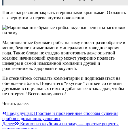
После нагревания закрыть стерильными крышками. Охладить
в завернутом и перевернутом положении.
Маринованные буковые грибы на зиму вносят разнообразие в
меню, бедное витаминами и минералами в холодное время
года. Такие блюда не стыдно приготовить даже опытной
хозяйке; начинающий кулинар может уверенно подавать
шедевры в самой изысканной компании друзей и
родственников. Здоровый и вкусный.
Не стесняйтесь оставлять комментарии и подписываться на
обновления блога. Поделитесь “вкусной” статьей со своими
друзьями в социальных сетях и добавьте ее в закладки, чтобы
не потерять! Всего наилучшего!
Читать далее:
Навигация
Предыдущая:
Простые и проверенные способы сушения
грибов в домашних условиях
по
Далее:
Компот из клубники на зиму — простые рецепты
консервирования