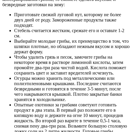
безвредные заготовки на зиму:
Приготовьте свежий луговой нут, которому не более
двух дней от роду. Замороженные продукты также
подходят.
Стебель считается жестким, срежьте его и оставьте 1-2
см.
Выбирайте молодые грибы, их преимущество в том, что
шляпки плотные, но обладают нежным вкусом и хорошо
держат форму.
Чтобы удалить грязь и песок, замочите грибы на
некоторое время в растворе лимонной кислоты, затем
промойте два-три раза чистой водой. Кислота поможет
сохранить цвет и заставит вредителей исчезнуть.
Огурцы можно хранить под металлическими или
полиэтиленовыми крышками. Последние считаются
безвредными и готовятся в течение 3-5 минут, после
чего накрываются крышкой. Плотно закрытые банки
хранятся в холодильнике.
Опытные охотники за грибами советуют готовить
продукт в два этапа. В первый раз положите его в
кипящую воду и держите на огне 10 минут, процедив
жидкость. Во второй раз варите в течение 0,5-1 часа,
снимая пену два-три раза. Возьмите большую столовую
ложку соли на 2 литра жидкости. Готовые грибы