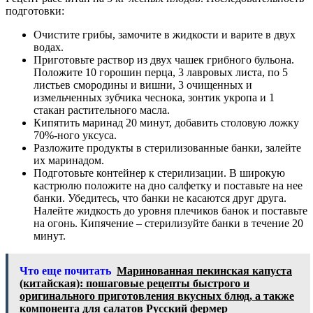
подготовки:
Очистите грибы, замочите в жидкости и варите в двух
водах.
Приготовьте раствор из двух чашек грибного бульона.
Положите 10 горошин перца, 3 лавровых листа, по 5
листьев смородины и вишни, 3 очищенных и
измельченных зубчика чеснока, зонтик укропа и 1
стакан растительного масла.
Кипятить маринад 20 минут, добавить столовую ложку
70%-ного уксуса.
Разложите продукты в стерилизованные банки, залейте
их маринадом.
Подготовьте контейнер к стерилизации. В широкую
кастрюлю положите на дно салфетку и поставьте на нее
банки. Убедитесь, что банки не касаются друг друга.
Налейте жидкость до уровня плечиков банок и поставьте
на огонь. Кипячение – стерилизуйте банки в течение 20
минут.
Что еще почитать
Маринованная пекинская капуста
(китайская): пошаговые рецепты быстрого и
оригинального приготовления вкусных блюд, а также
компонента для салатов Русский фермер