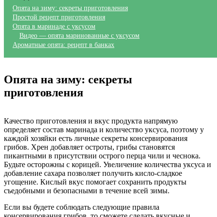
Опята на зиму: секреты приготовления
Простой рецепт приготовления
Опята в маринаде с уксусом
Видео — опята маринованные с уксусом
Ароматные опята: рецепт в банках
Опята на зиму: секреты
приготовления
Качество приготовления и вкус продукта напрямую
определяет состав маринада и количество уксуса, поэтому у
каждой хозяйки есть личные секреты консервирования
грибов. Хрен добавляет остроты, грибы становятся
пикантными в присутствии острого перца чили и чеснока.
Будьте осторожны с корицей. Увеличение количества уксуса и
добавление сахара позволяет получить кисло-сладкое
угощение. Кислый вкус помогает сохранить продукты
съедобными и безопасными в течение всей зимы.
Если вы будете соблюдать следующие правила
консервирования грибов, то сможете сделать вкусные и