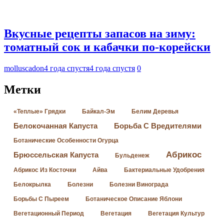
Вкусные рецепты запасов на зиму:
томатный сок и кабачки по-корейски
molluscadon
4 года спустя
4 года спустя
0
Метки
«Теплые» Грядки
Байкал-Эм
Белим Деревья
Белокочанная Капуста
Борьба С Вредителями
Ботанические Особенности Огурца
Абрикос
Брюссельская Капуста
Бульденеж
Абрикос Из Косточки
Айва
Бактериальные Удобрения
Белокрылка
Болезни
Болезни Винограда
Борьбы С Пыреем
Ботаническое Описание Яблони
Вегетационный Период
Вегетация
Вегетация Культур