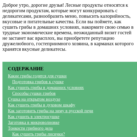
Доброе утро, дорогие друзья! Лесные продукты относятся к
недорогим продуктам, которые могут конкурировать с
деликатесами, разнообразить меню, повысить калорийность,
вкусовые и питательные качества. Если вы поймете, как
сушить грибы в домашних условиях, накормите свою семью в
трудные экономические времена, неожиданный визит гостей
не застанет вас врасплох, вы приобретете репутацию
дружелюбного, гостеприимного хозяина, в карманах которого
хранятся вкусные деликатесы.
СОДЕРЖАНИЕ
Какие грибы годятся для сушки
Подготовка грибов к сушке
Как сушить грибы в домашних условиях
Способы сушки грибов
Сушка на открытом воздухе
Как сушить грибы в духовом шкафу
Как заготовить грибы на зиму в русской печи
Как сушить в электросушке
Заготовка в микроволновке
Тонкости грибного дела
Как сушить грибы лисички?