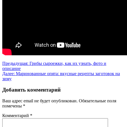
Навигация
Предыдущая:
Грибы сыроежки, как их узнать, фото и
описание
по
Далее:
Маринованные опята: вкусные рецепты заготовок на
записям
зиму
Добавить комментарий
Ваш адрес email не будет опубликован.
Обязательные поля
помечены
*
Комментарий
*