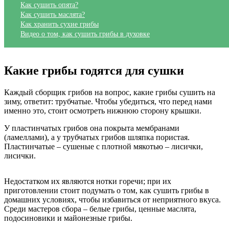
Как сушить опята?
Как сушить маслята?
Как хранить сухие грибы
Видео о том, как сушить грибы в духовке
Какие грибы годятся для сушки
Каждый сборщик грибов на вопрос, какие грибы сушить на
зиму, ответит: трубчатые. Чтобы убедиться, что перед нами
именно это, стоит осмотреть нижнюю сторону крышки.
У пластинчатых грибов она покрыта мембранами
(ламеллами), а у трубчатых грибов шляпка пористая.
Пластинчатые – сушеные с плотной мякотью – лисички,
лисички.
Недостатком их являются нотки горечи; при их
приготовлении стоит подумать о том, как сушить грибы в
домашних условиях, чтобы избавиться от неприятного вкуса.
Среди мастеров сбора – белые грибы, ценные маслята,
подосиновики и майонезные грибы.