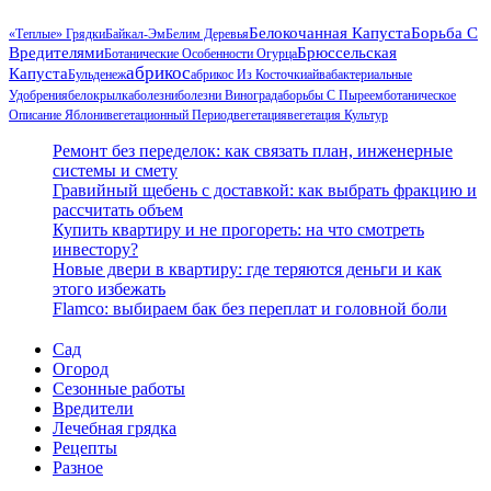
Белокочанная Капуста
Борьба С
«Теплые» Грядки
Байкал-Эм
Белим Деревья
Вредителями
Брюссельская
Ботанические Особенности Огурца
Абрикос
Капуста
Бульденеж
Абрикос Из Косточки
Айва
Бактериальные
Удобрения
Белокрылка
Болезни
Болезни Винограда
Борьбы С Пыреем
Ботаническое
Описание Яблони
Вегетационный Период
Вегетация
Вегетация Культур
Ремонт без переделок: как связать план, инженерные
системы и смету
Гравийный щебень с доставкой: как выбрать фракцию и
рассчитать объем
Купить квартиру и не прогореть: на что смотреть
инвестору?
Новые двери в квартиру: где теряются деньги и как
этого избежать
Flamco: выбираем бак без переплат и головной боли
Сад
Огород
Сезонные работы
Вредители
Лечебная грядка
Рецепты
Разное