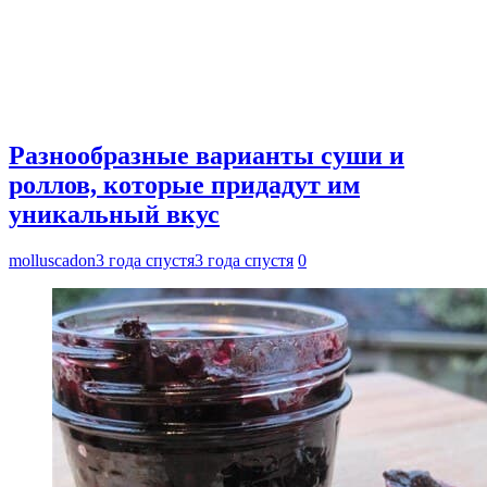
Разнообразные варианты суши и
роллов, которые придадут им
уникальный вкус
molluscadon
3 года спустя
3 года спустя
0